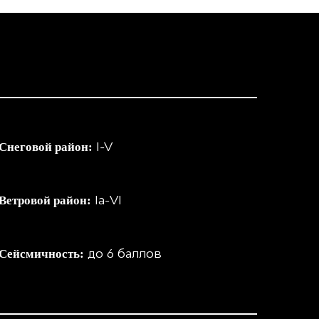
I-V
Снеговой район:
Iа-VI
Ветровой район:
до 6 баллов
Сейсмичность: