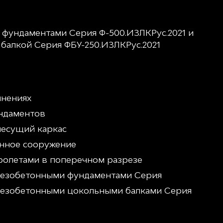
 фундаментами Серия Ф-500.ИЗЛКРус.2021 и
балкой Серия ФБУ-250.ИЗЛКРус.2021
инениях
ундаментов
несущий каркас
енное сооружение
пролетами в поперечном разрезе
елезобетонными фундаментами Серия
елезобетонными цокольными балками Серия