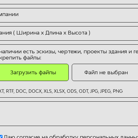
мпании
ния ( Ширина х Длина х Высота )
 наличии есть эскизы, чертежи, проекты здания и г
крепить файлы:
Загрузить файлы
Файл не выбран
T, RTF, DOC, DOCX, XLS, XLSX, ODS, ODT, JPG, JPEG, PNG
Даю согласие на обработку персональных данны