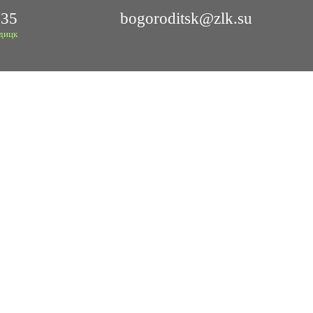
 35
bogoroditsk@zlk.su
дицк
ОБЕТОННЫЕ