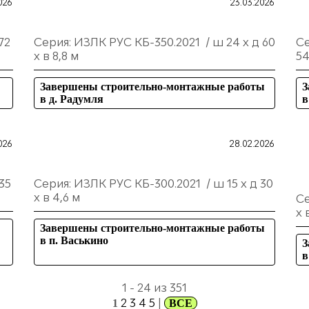
026
23.03.2026
72
Серия: ИЗЛК РУС КБ-350.2021 / ш 24 х д 60
Се
х в 8,8 м
54
Завершены строительно-монтажные работы
З
в д. Радумля
в
026
28.02.2026
35
Серия: ИЗЛК РУС КБ-300.2021 / ш 15 х д 30
х в 4,6 м
Се
х 
Завершены строительно-монтажные работы
в п. Васькино
З
в
1 - 24 из 351
2
3
4
5
|
1
ВСЕ