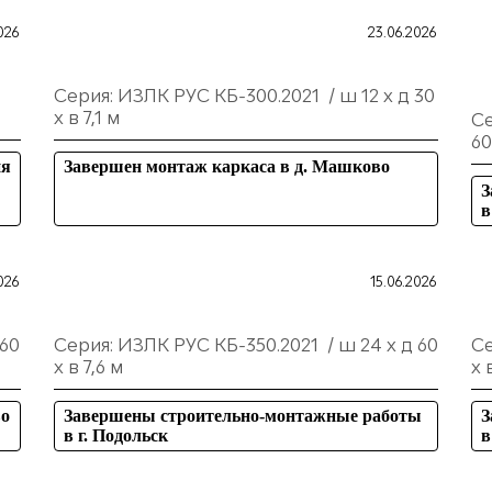
026
23.06.2026
Серия: ИЗЛК РУС КБ-300.2021 / ш 12 х д 30
х в 7,1 м
Се
60
ия
Завершен монтаж каркаса в д. Машково
З
в
026
15.06.2026
 60
Серия: ИЗЛК РУС КБ-350.2021 / ш 24 х д 60
Се
х в 7,6 м
х 
во
Завершены строительно-монтажные работы
З
в г. Подольск
в