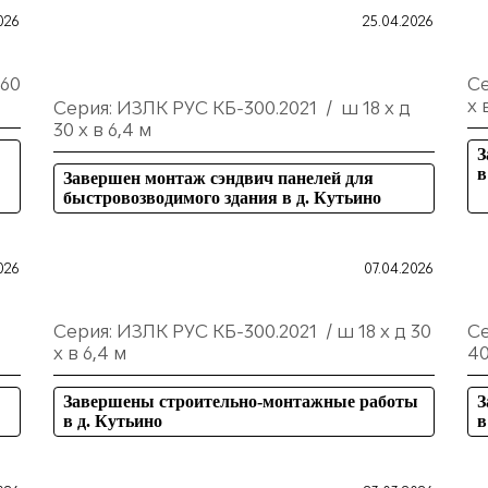
026
25.04.2026
 60
Се
х 
Серия: ИЗЛК РУС КБ-300.2021 / ш 18 х д
30 х в 6,4 м
З
в
Завершен монтаж сэндвич панелей для
быстровозводимого здания в д. Кутьино
026
07.04.2026
Серия: ИЗЛК РУС КБ-300.2021 / ш 18 х д 30
Се
х в 6,4 м
40
Завершены строительно-монтажные работы
З
в д. Кутьино
в