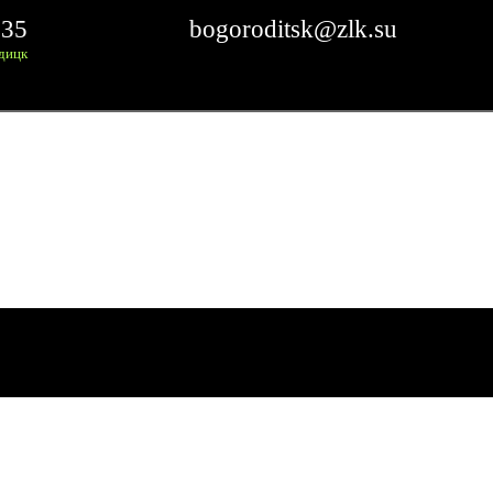
 35
bogoroditsk@zlk.su
дицк
К RUS