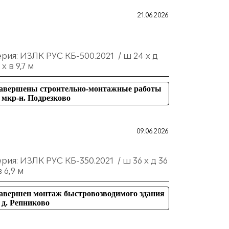
21.06.2026
рия: ИЗЛК РУС КБ-500.2021 / ш 24 х д
 х в 9,7 м
авершены строительно-монтажные работы
 мкр-н. Подрезково
09.06.2026
рия: ИЗЛК РУС КБ-350.2021 / ш 36 х д 36
в 6,9 м
авершен монтаж быстровозводимого здания
 д. Репниково